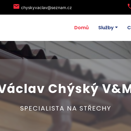
local_post_office
ph
chyskyvaclav@seznam.cz
Domů
Služby
C
Václav Chýský V&
SPECIALISTA NA STŘECHY