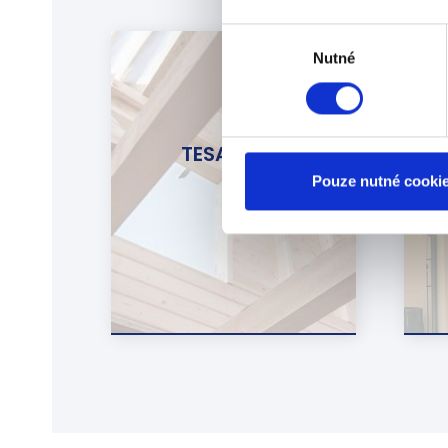
Výběr
Nutné
souhlasu
TESAŘSTVÍ
Pouze nutné cooki