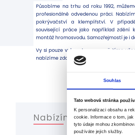
​Působíme na trhu od roku 1992, může
profesionálně odvedenou práci. Nabízím
pokrývačství a klempířství. V případ
související práce jako například zděn
montáž hromosvodu. Samozřejmostí je i do
Vy si pouze vyberete a my zajistíme vš
nabízíme zdarma.
TESAŘSTVÍ
P
Každá nová střecha
Na
Souhlas
začíná prací tesaře. Je
so
to základ pro vaši
kr
střechu. Provádíme jak
vý
Tato webová stránka použív
stavbu nových, tak
K personalizaci obsahu a re
opravu starších krovů.
Nabízíme ...
cookie. Informace o tom, jak
tyto údaje mohou zkombinovat
chevron_right
používáte jejich služby.