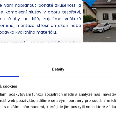
me vám nabídnout bohaté zkušenosti a
e komplexní služby v oboru tesařství,
ě střechy na klíč, zajistíme veškeré
í komínů, montáže střešních oken nebo
dávka kvalitního materiálu.
echno ostatní. Cenovou nabídku a návrh
OKRÝVAČSTVÍ
KLEMPÍŘSTVÍ
bízíme široký
U tesaře střecha začí
Detaily
rtiment střešních
a u klempíře končí.
ytin od prověřených
Doladíme vaši střechu
robců.
dokonalosti.
á cookies
klam, poskytování funkcí sociálních médií a analýze naší návšt
chevron_right
chevron_right
 náš web používáte, sdílíme se svými partnery pro sociální média
 s dalšími informacemi, které jste jim poskytli nebo které získa