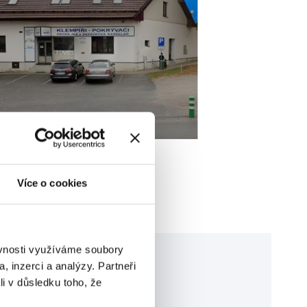
STŘECHY NA KLÍČ
ná
Při realizaci a montáži
Více o cookies
střechy na klíč vám
 k
samozřejmě zajistíme i
dodávku kvalitních
střešních krytin.
ěvnosti využíváme soubory
, inzerci a analýzy. Partneři
chevron_right
li v důsledku toho, že