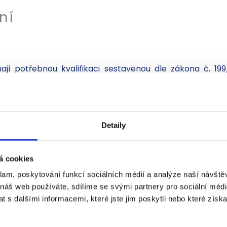
ní
jí potřebnou kvalifikaci sestavenou dle zákona č. 19
třebná školení tak, aby úroveň našich služeb byla v so
aměstnanci absolvovali následující školení:
Detaily
ch, K. M. Beta, Lindab
x
á cookies
klam, poskytování funkcí sociálních médií a analýze naší návšt
 náš web používáte, sdílíme se svými partnery pro sociální média
 s dalšími informacemi, které jste jim poskytli nebo které získa