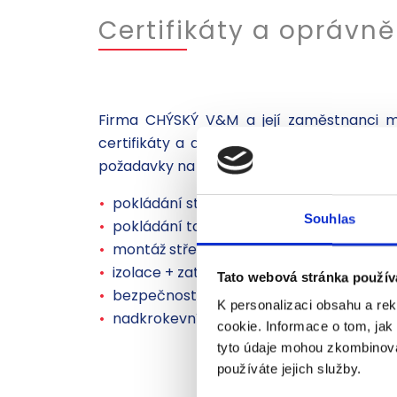
Certifikáty a oprávně
Firma CHÝSKÝ V&M a její zaměstnanci ma
certifikáty a absolvovali jsme všechna po
požadavky na kvalitního dodavatele. Naši z
pokládání střešní krytiny Vedag a PREFA
Souhlas
pokládání taškové krytiny Bramac, Tonda
montáž střešních oken Fakro, Roto, Velu
izolace + zateplení plochých střech
Tato webová stránka použív
bezpečnost práce a požární ochrana
K personalizaci obsahu a re
nadkrokevní izolace BACHL
cookie. Informace o tom, jak
tyto údaje mohou zkombinovat
používáte jejich služby.