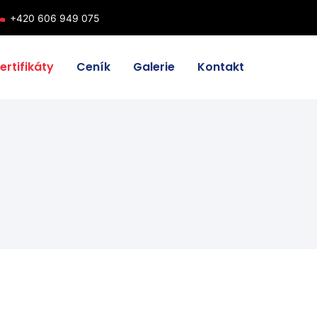
one
+420 606 949 075
ertifikáty
Ceník
Galerie
Kontakt