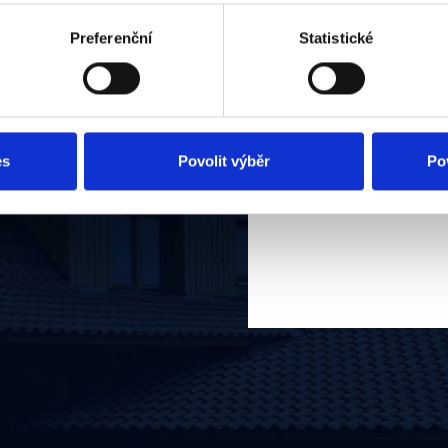
Preferenční
Statistické
es
Povolit výběr
Po