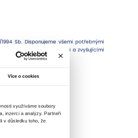
9/1994 Sb. Disponujeme všemi potřebnými
uladu s neustále se měnícími a zvyšujícími
Více o cookies
ěvnosti využíváme soubory
, inzerci a analýzy. Partneři
li v důsledku toho, že