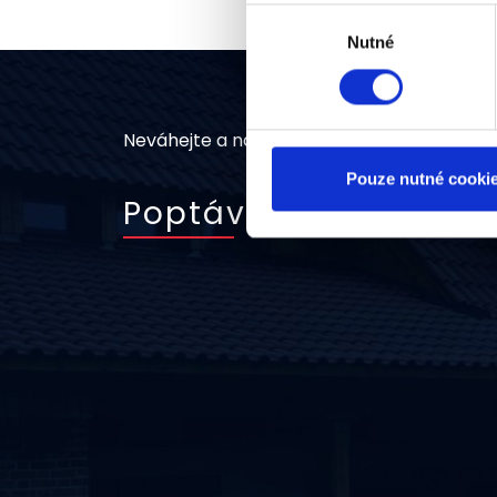
Výběr
Nutné
souhlasu
Neváhejte a napište nám
Pouze nutné cooki
Poptávkový formulář